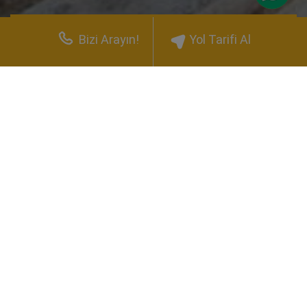
TÜM FOTOĞRAFLAR
Bizi Arayın!
Yol Tarifi Al
Anasayfa
Odalarımız
Aile Odası , Antalya Kaş Uygun Fiyatlı Otel Odası
PAYAM HOTEL
Aile Odası
: Stüdyo