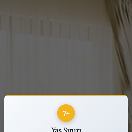
7+
Yaş Sınırı